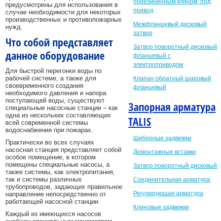
обрезиненным клином, под
предусмотрены для использования в
привод
случае необходимости для некоторых
производственных и противопожарных
Межфланцевый дисковый
нужд.
затвор
Что собой представляет
Затвор поворотный дисковый
данное оборудование
фланцевый с
электроприводом
Для быстрой перегонки воды по
рабочей системе, а также для
Клапан обратный шаровый
своевременного создания
фланцевый
необходимого давления и напора
поступающей воды, существуют
Запорная арматура
специальные насосные станции – как
одна из нескольких составляющих
TALIS
всей современной системы
водоснабжения при пожарах.
Шиберные задвижки
Практически во всех случаях
насосная станция представляет собой
Демонтажные вставки
особое помещение, в котором
помещены специальные насосы, а
Затвор поворотный дисковый
также системы, как электропитания,
так и системы различных
Соединительная арматура
трубопроводов, задающих правильное
Регулирующая арматура
направление непосредственно от
работающей насосной станции.
Клиновые задвижки
Каждый из имеющихся насосов