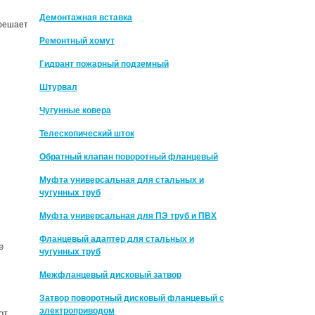
Демонтажная вставка
 решает
Ремонтный хомут
Гидрант пожарный подземный
Штурвал
Чугунные ковера
Телескопический шток
Обратный клапан поворотный фланцевый
Муфта универсальная для стальных и
чугунных труб
Муфта универсальная для ПЭ труб и ПВХ
Фланцевый адаптер для стальных и
е
чугунных труб
Межфланцевый дисковый затвор
Затвор поворотный дисковый фланцевый с
электроприводом
от