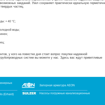
 возможных заеданий. Узел сохраняет практически идеальную герметично
 твердых частиц.
ы: + 40 °С;
олодной воды;
зинен;
ец;
ов, у кого на повестке дня стоит вопрос покупки надежной
трубопроводных систем вы можете у нас. Здесь вас ждут приветливые
женерных
Запорная арматура AEON
Насосы погружные канализационные
s (Erhard)