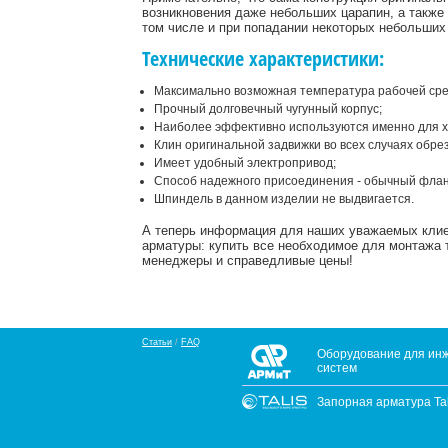
возникновения даже небольших царапин, а также
том числе и при попадании некоторых небольших
Технические характеристики:
Максимально возможная температура рабочей сред
Прочный долговечный чугунный корпус;
Наиболее эффективно используются именно для х
Клин оригинальной задвижки во всех случаях обре
Имеет удобный электропривод;
Способ надежного присоединения - обычный флан
Шпиндель в данном изделии не выдвигается.
А теперь информация для наших уважаемых клиент
арматуры: купить все необходимое для монтажа 
менеджеры и справедливые цены!
Статьи
/
FAQ
Оборудование для ин
систем
Запорная арматура Tali