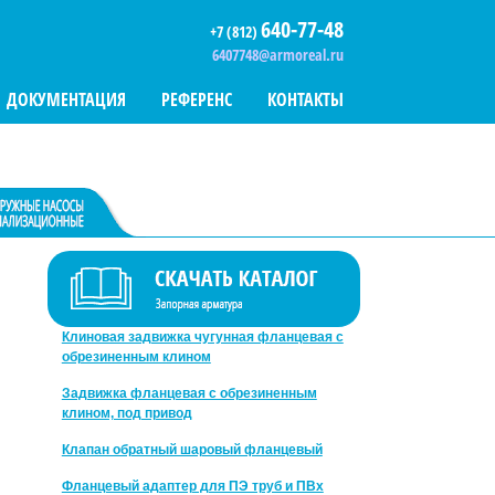
640-77-48
+7 (812)
6407748@armoreal.ru
ДОКУМЕНТАЦИЯ
РЕФЕРЕНС
КОНТАКТЫ
ЗАПОРНАЯ АРМАТУРА AEON
Клиновая задвижка чугунная фланцевая с
обрезиненным клином
Задвижка фланцевая с обрезиненным
клином, под привод
Клапан обратный шаровый фланцевый
Фланцевый адаптер для ПЭ труб и ПВх