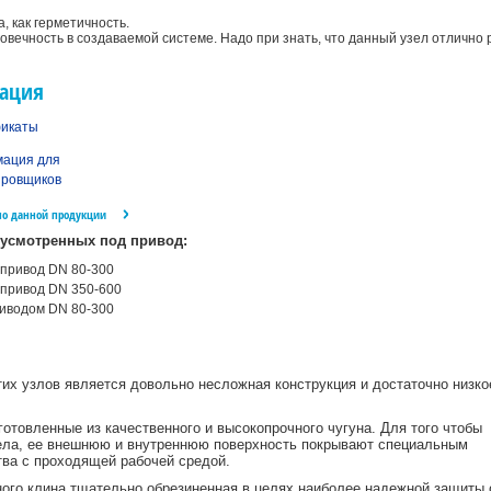
, как герметичность.
овечность в создаваемой системе. Надо при знать, что данный узел отлично
ация
икаты
ация для
ировщиков
по данной продукции
дусмотренных под привод:
 привод DN 80-300
 привод DN 350-600
риводом DN 80-300
их узлов является довольно несложная конструкция и достаточно низко
отовленные из качественного и высокопрочного чугуна. Для того чтобы
ела, ее внешнюю и внутреннюю поверхность покрывают специальным
ва с проходящей рабочей средой.
ного клина тщательно обрезиненная в целях наиболее надежной защиты 