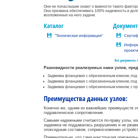
Они не понаслышке знают о важности такого фактора
Она призвана обеспечивать 100% надежность и долг
возложенные на него задачи.
Каталог
Документ
"Техническая информация"
Сертиф
Информ
проект
Все документы 
Разновидности реализуемых нами узлов, пре
Задвижка фланцевая с обрезиненным клином, под
Задвижка фланцевая с обрезиненным клином, под
Задвижка фланцевая с обрезиненным клином, с п
Преимущества данных узлов:
Конечно же, одним из важнейших преимуществ эт
гидравлическое сопротивление.
Самыми надежными считаются по-праву узлы, изг
задвижка не поддавалась разрушению и не ржав
эпоксидным составом, соприкосновению устройст
Примечательно, что сама конструкция оригиналь