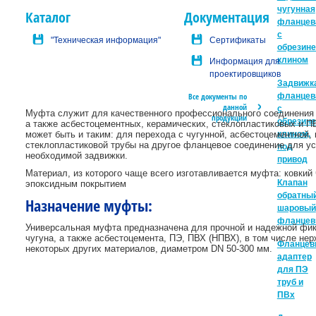
чугунная
Каталог
Документация
фланцев
с
"Техническая информация"
Сертификаты
обрезин
клином
Информация для
проектировщиков
Задвижк
Все документы по
фланцев
данной
с
Муфта служит для качественного профессионального соединения 
продукции
обрезин
а также асбестоцементных, керамических, стеклопластиковых и П
может быть и таким: для перехода с чугунной, асбестоцементной,
клином,
стеклопластиковой трубы на другое фланцевое соединение для ус
под
необходимой задвижки.
привод
Материал, из которого чаще всего изготавливается муфта: ковкий 
Клапан
эпоксидным покрытием
обратны
Назначение муфты:
шаровый
фланцев
Универсальная муфта предназначена для прочной и надежной фик
чугуна, а также асбестоцемента, ПЭ, ПВХ (НПВХ), в том числе не
Фланцев
некоторых других материалов, диаметром DN 50-300 мм.
адаптер
для ПЭ
труб и
ПВх