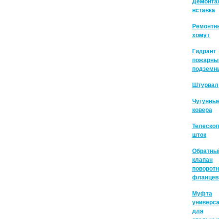
Демонта
вставка
Ремонтн
хомут
Гидрант
пожарны
подземн
Штурвал
Чугунны
ковера
Телескоп
шток
Обратны
клапан
поворот
фланцев
Муфта
универс
для