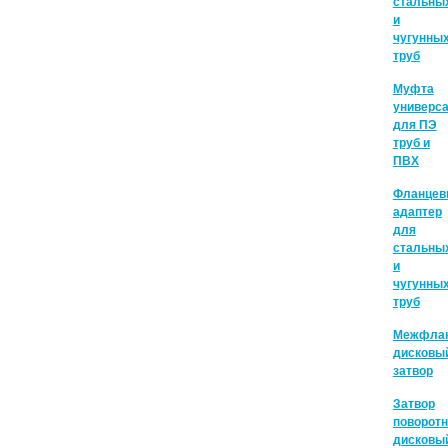
стальны
и
чугунны
труб
Муфта
универс
для ПЭ
труб и
ПВХ
Фланцев
адаптер
для
стальны
и
чугунны
труб
Межфла
дисковы
затвор
Затвор
поворот
дисковы