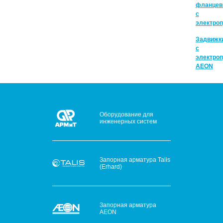
фланцев
с
электро
Задвижк
с
электро
AEON
Оборудование для
инженерных систем
Запорная арматура Talis
(Erhard)
Запорная арматура
AEON