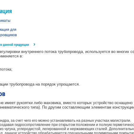
ация
икаты
ация для
ировщиков
по данной продукции
егулировки внутреннего потока трубопровода, используется во многих с
именяется в:
потока;
ации трубопровода на порядок упрощается.
ов
е имеет рукоятки либо маховика, вместо которых устройство оснащено
 пневматического типа). По другим составляющим элементам конструкци
дра, за счет чего его можно устанавливать на разных участках магистрали.
, создавая гидросопротивление при открытом положении и полную герметичнос
 из чугуна, углеродистой, легированной и нержавеющих сталей. Дополнительн
ред, данное устройство обрабатывается специальными полимерными покрыти