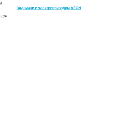
м
Задвижки с электроприводом AEON
двух