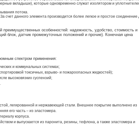
мерные вкладыши), которые одновременно служат изолятором и уплотнителе
рывания потока.
За счет данного элемента производится более легкое и простое соединение 
ой преимущественных особенностей: надежность, удобство, стоимость и
й блок, датчик промежуточных положений и прочие). Конечная цена
ромным спектром применения:
ческих и коммунальных системах;
нспортировкой токсичных, взрыво- и пожароопасных жидкостей);
исле высоковязких суспензий;
.
дистой, легированной и нержавеющей стали. Внешнее покрытие выполнено из
няя его часть – из эластомера.
териалу корпуса.
ством и выпускается из паронита, резины, тефлона, а также эластомера и