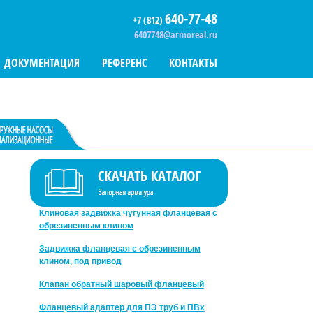
640-77-48
+7 (812)
6407748@armoreal.ru
ДОКУМЕНТАЦИЯ
РЕФЕРЕНС
КОНТАКТЫ
ЗАПОРНАЯ АРМАТУРА AEON
Клиновая задвижка чугунная фланцевая с
обрезиненным клином
Задвижка фланцевая с обрезиненным
клином, под привод
Клапан обратный шаровый фланцевый
Фланцевый адаптер для ПЭ труб и ПВх