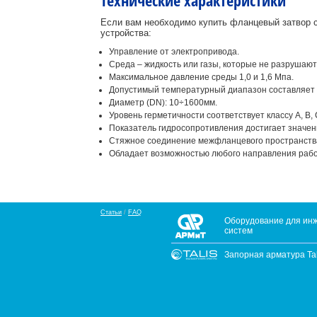
Технические характеристики
Если вам необходимо купить фланцевый затвор с
устройства:
Управление от электропривода.
Среда – жидкость или газы, которые не разрушают
Максимальное давление среды 1,0 и 1,6 Мпа.
Допустимый температурный диапазон составляет от
Диаметр (DN): 10÷1600мм.
Уровень герметичности соответствует классу А, В
Показатель гидросопротивления достигает значени
Стяжное соединение межфланцевого пространства
Обладает возможностью любого направления рабоч
Статьи
/
FAQ
Оборудование для ин
систем
Запорная арматура Tali