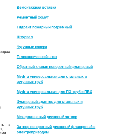
Демонтажная вставка
Ремонтный хомут
Гидрант пожарный подземный
Штурвал
Чугунные ковера
ферах.
Телескопический шток
Обратный клапан поворотный фланцевый
Муфта универсальная для стальных и
чугунных труб
Муфта универсальная для ПЭ труб и ПВХ
Фланцевый адаптер для стальных и
и
чугунных труб
Межфланцевый дисковый затвор
ть – в
Затвор поворотный дисковый фланцевый с
о,
электроприводом
ями.