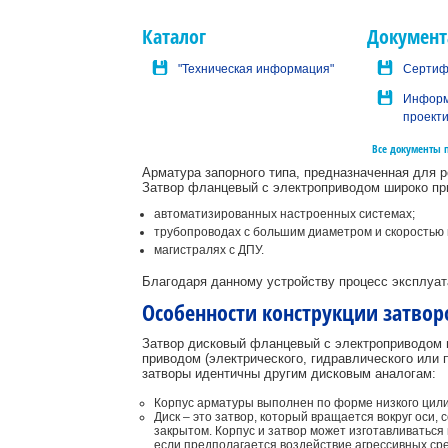
Каталог
Документ
"Техническая информация"
Сертиф
Информ
проект
Все документы 
Арматура запорного типа, предназначенная для р
Затвор фланцевый с электроприводом широко пр
автоматизированных настроенных системах;
трубопроводах с большим диаметром и скоростью 
магистралях с ДПУ.
Благодаря данному устройству процесс эксплуат
Особенности конструкции затвор
Затвор дисковый фланцевый с электроприводом н
приводом (электрического, гидравлического или
затворы идентичны другим дисковым аналогам:
Корпус арматуры выполнен по форме низкого цилин
Диск – это затвор, который вращается вокруг оси
закрытом. Корпус и затвор может изготавливаться
если предполагается воздействие агрессивных с