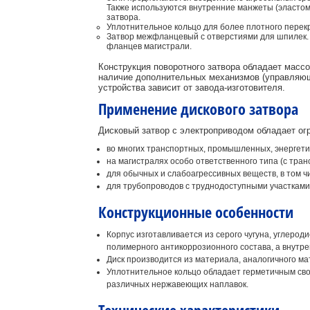
Также используются внутренние манжеты (эласто
затвора.
Уплотнительное кольцо для более плотного перек
Затвор межфланцевый с отверстиями для шпилек. 
фланцев магистрали.
Конструкция поворотного затвора обладает масс
наличие дополнительных механизмов (управляющи
устройства зависит от завода-изготовителя.
Применение дискового затвора
Дисковый затвор с электроприводом обладает ог
во многих транспортных, промышленных, энергети
на магистралях особо ответственного типа (с тра
для обычных и слабоагрессивных веществ, в том ч
для трубопроводов с труднодоступными участками
Конструкционные особенности
Корпус изготавливается из серого чугуна, углеро
полимерного антикоррозионного состава, а внутрен
Диск производится из материала, аналогичного ма
Уплотнительное кольцо обладает герметичным свой
различных нержавеющих наплавок.