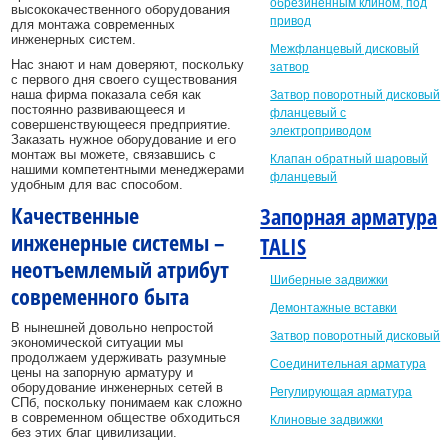
обрезиненным клином, под
высококачественного оборудования
привод
для монтажа современных
инженерных систем.
Межфланцевый дисковый
Нас знают и нам доверяют, поскольку
затвор
с первого дня своего существования
наша фирма показала себя как
Затвор поворотный дисковый
постоянно развивающееся и
фланцевый с
совершенствующееся предприятие.
электроприводом
Заказать нужное оборудование и его
монтаж вы можете, связавшись с
Клапан обратный шаровый
нашими компетентными менеджерами
фланцевый
удобным для вас способом.
Качественные
Запорная арматура
инженерные системы –
TALIS
неотъемлемый атрибут
Шиберные задвижки
современного быта
Демонтажные вставки
В нынешней довольно непростой
Затвор поворотный дисковый
экономической ситуации мы
продолжаем удерживать разумные
Соединительная арматура
цены на запорную арматуру и
оборудование инженерных сетей в
Регулирующая арматура
СПб, поскольку понимаем как сложно
в современном обществе обходиться
Клиновые задвижки
без этих благ цивилизации.