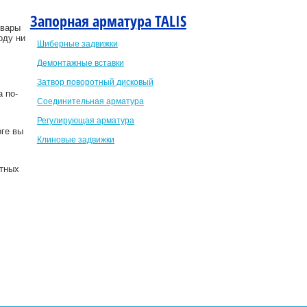
Запорная арматура TALIS
овары
оду ни
Шиберные задвижки
Демонтажные вставки
Затвор поворотный дисковый
 по-
Соединительная арматура
Регулирующая арматура
оге вы
Клиновые задвижки
стных