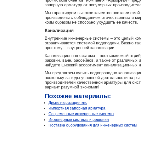
прочих компонентов. Компания «Армореал» пред
запорную арматуру от популярных производителе
Мы гарантируем высокое качество поставляемой 
произведены с соблюдением отечественных и ми
коим образом не способно ухудшить ее качеств.
Канализация
Внутренние инженерные системы – это целый ком
ограничиваются системой водоподачи. Важно так
простому – внутренней канализации.
Канализационная система – неотъемлемый атрибу
раковин, ванн, бассейнов, а также от различны
найдете широкий ассортимент канализационных на
Мы предлагаем купить водопроводно-канализацио
поскольку за годы успешной деятельности на ры
производителей качественной арматуры для сис
вариант разумной экономии!
Похожие материалы:
Диспетчеризация кнс
Импортная запорная арматура
Современные инженерные системы
Инженерные системы и решения
Поставка оборудования для инженерных систем