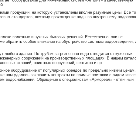
лагает оборудование для инженерных систем «АРМиТ» и качественную
й.
нами продукции, на которую установлены вполне разумные цены. Все т
ровых стандартов, поэтому прохождение воды по внутреннему водопров
плекс полезных и нужных бытовых решений. Естественно, они не
же обратить особое внимание на обустройство системы водоотведения, а
т любого здания. По трубам загрязненная вода отводится от кухонных
х инженерных сооружений на производственных площадях. В нашем катал
сосных станций, очистных сооружений, септиков и пр.
нное оборудование от популярных брендов по предельно низким ценам,
нке нам удалось заключить контракты на прямые поставки с рядом изве
тем водоснабжения. Обращение к специалистам «Армореал» - отличный