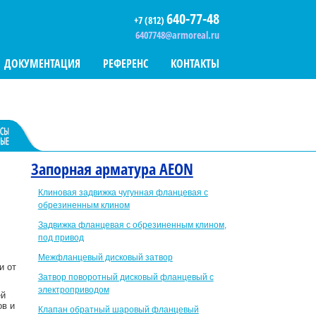
640-77-48
+7 (812)
6407748@armoreal.ru
ДОКУМЕНТАЦИЯ
РЕФЕРЕНС
КОНТАКТЫ
Запорная арматура AEON
Клиновая задвижка чугунная фланцевая с
обрезиненным клином
Задвижка фланцевая с обрезиненным клином,
под привод
Межфланцевый дисковый затвор
и от
Затвор поворотный дисковый фланцевый с
электроприводом
ей
ов и
Клапан обратный шаровый фланцевый