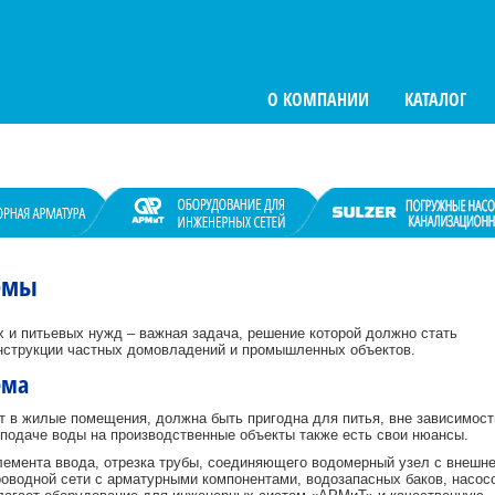
О КОМПАНИИ
КАТАЛОГ
емы
 и питьевых нужд – важная задача, решение которой должно стать
онструкции частных домовладений и промышленных объектов.
ема
т в жилые помещения, должна быть пригодна для питья, вне зависимост
В подаче воды на производственные объекты также есть свои нюансы.
лемента ввода, отрезка трубы, соединяющего водомерный узел с внешн
оводной сети с арматурными компонентами, водозапасных баков, насос