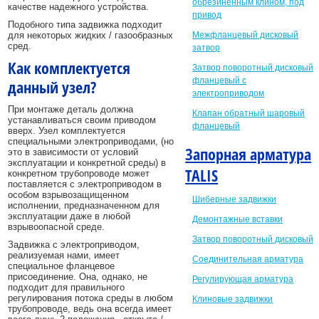
обрезиненным клином, под
качестве надежного устройства.
привод
Подобного типа задвижка подходит
для некоторых жидких / газообразных
Межфланцевый дисковый
сред.
затвор
Как комплектуется
Затвор поворотный дисковый
фланцевый с
данный узел?
электроприводом
При монтаже деталь должна
Клапан обратный шаровый
устанавливаться своим приводом
фланцевый
вверх. Узел комплектуется
специальными электроприводами, (но
Запорная арматура
это в зависимости от условий
эксплуатации и конкретной среды) в
TALIS
конкретном трубопроводе может
поставляется с электроприводом в
особом взрывозащищенном
Шиберные задвижки
исполнении, предназначенном для
эксплуатации даже в любой
Демонтажные вставки
взрывоопасной среде.
Затвор поворотный дисковый
Задвижка с электроприводом,
реализуемая нами, имеет
Соединительная арматура
специальное фланцевое
присоединение. Она, однако, не
Регулирующая арматура
подходит для правильного
регулирования потока среды в любом
Клиновые задвижки
трубопроводе, ведь она всегда имеет