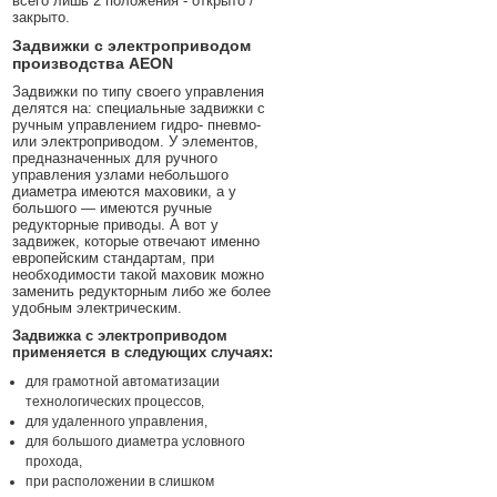
всего лишь 2 положения - открыто /
закрыто.
Задвижки с электроприводом
производства AEON
Задвижки по типу своего управления
делятся на: специальные задвижки с
ручным управлением гидро- пневмо-
или электроприводом. У элементов,
предназначенных для ручного
управления узлами небольшого
диаметра имеются маховики, а у
большого — имеются ручные
редукторные приводы. А вот у
задвижек, которые отвечают именно
европейским стандартам, при
необходимости такой маховик можно
заменить редукторным либо же более
удобным электрическим.
Задвижка с электроприводом
применяется в следующих случаях:
для грамотной автоматизации
технологических процессов,
для удаленного управления,
для большого диаметра условного
прохода,
при расположении в слишком