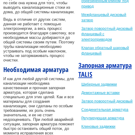
обрезиненным клином, под
по себе она нужна для того, чтобы
привод
выводить канализационные стоки из
дома, до общей системы канализации.
Межфланцевый дисковый
Ведь в отличие от других систем,
затвор
данная не работает с помощью
электроэнергии, а весь процесс
Затвор поворотный дисковый
производится благодаря самотеку, все
фланцевый с
необходимые массы добираются до
электроприводом
общей системы своим путем. Поэтому
трубы канализации необходимо
Клапан обратный шаровый
устраивать под особым наклоном,
фланцевый
чтобы не затормаживать процесс
очистки.
Запорная арматура
Необходимая арматура
TALIS
И как для любой другой системы, для
канализации необходима
Шиберные задвижки
качественная и прочная запорная
арматура, которая сделана
Демонтажные вставки
специально для этих целей. Как и все
материалы для создания
Затвор поворотный дисковый
канализации, они сделаны по особым
Соединительная арматура
требованиям, их роль очень
значительна, и ее не стоит
Регулирующая арматура
недооценивать. При любой аварийной
ситуации, запорная арматура поможет
Клиновые задвижки
быстро остановить общий поток, до
момента исправления всех