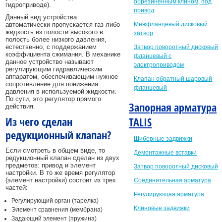
обрезиненным клином, под
гидроприводе).
привод
Данный вид устройства
автоматически пропускается газ либо
Межфланцевый дисковый
жидкость из полости высокого в
затвор
полость более низкого давления,
естественно, с поддержанием
Затвор поворотный дисковый
коэффициента сжимания. В механике
фланцевый с
данное устройство называют
электроприводом
регулирующим гидравлическим
аппаратом, обеспечивающим нужное
Клапан обратный шаровый
сопротивление для понижения
фланцевый
давления в используемой жидкости.
По сути, это регулятор прямого
Запорная арматура
действия.
Из чего сделан
TALIS
редукционный клапан?
Шиберные задвижки
Если смотреть в общем виде, то
Демонтажные вставки
редукционный клапан сделан из двух
предметов: привод и элемент
Затвор поворотный дисковый
настройки. В то же время регулятор
(элемент настройки) состоит из трех
Соединительная арматура
частей:
Регулирующая арматура
Регулирующий орган (тарелка)
Клиновые задвижки
Элемент сравнения (мембрана)
Задающий элемент (пружина)